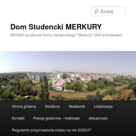
Szuka
Dom Studencki MERKURY
WITAMY na stronie Domu Studenckiego "Merkury" UEK w Krakowie!
Główne
Strona główna
Struktura
Akademik
Lokalizacja
Przeskocz
menu
Kontakt
Pokoje gościnne – hotelowe
300-115
Aktualności
do
Regulamin przyznawania miejsc na rok 2026/27
dumps
tekstu