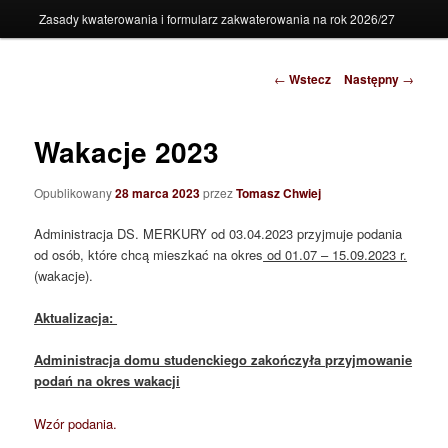
，
Zasady kwaterowania i formularz zakwaterowania na rok 2026/27
70-680
Zobacz
dumps
←
Wstecz
Następny
→
wpisy
，
e20-598
Wakacje 2023
exam
Opublikowany
28 marca 2023
przez
Tomasz Chwiej
dumps
Administracja DS. MERKURY od 03.04.2023 przyjmuje podania
，
od osób, które chcą mieszkać na okres
od 01.07 – 15.09.2023 r.
300-070
(wakacje).
vce
Aktualizacja:
，
Administracja domu studenckiego zakończyła przyjmowanie
300-075
podań na okres wakacji
vce
Wzór podania.
，